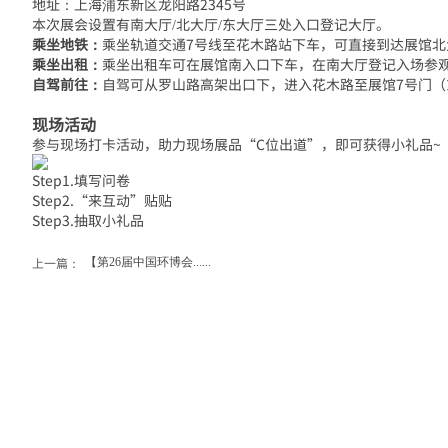
地址：上海浦东新区龙阳路2345号
本次展会设置有南大厅/北大厅/东大厅三处入口登记大厅。
乘坐地铁：
乘坐轨道交通7号线至花木路站下车，可直接到达展馆北
乘坐出租：
乘坐出租车可在展馆南入口下车，在南大厅登记入场参
自驾前往：
自驾可从罗山路高架出口下，进入花木路至展馆7号门（
现场活动
参与现场打卡活动，助力现场展品“C位出道”，即可获得小礼品~
Step1.填写问卷
Step2.“来互动”贴贴
Step3.抽取小礼品
上一篇：
【第26届中国环博会......