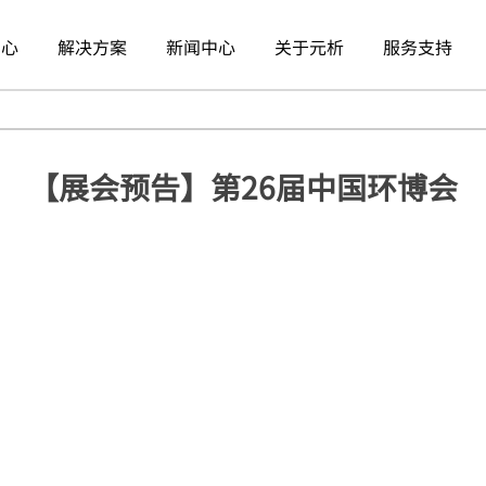
中心
解决方案
新闻中心
关于元析
服务支持
【展会预告】第26届中国环博会