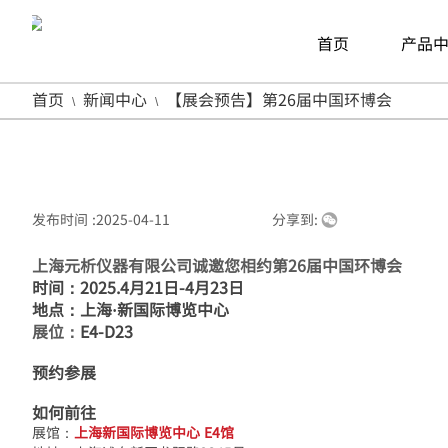
首页
产品
首页
新闻中心
【展会预告】第26届中国环博会
\
\
发布时间 :
2025-04-11
|
|
|
分享到:
上海元析仪器有限公司诚邀您相约第26届中国环博会
时间：2025.4月21日-4月23日
地点：上海·新国际博览中心
展位：
E4-D23
预约参展
如何前往
展馆
：
上海新国际博览中心 E4馆